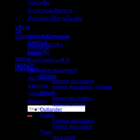
โปรโมชั่น
ข่าวสารและกิจกรรม
คำนวณค่าใช้จ่ายเบื้องต้น
Browse
บริการ
car
Engine oils & Chemicals
บริการหลังการขาย
chemical
ขอใบเสนอราคา
Engine oil
ทดลองขับ
rubber
Interior
ดาวน์โหลดโบรชัวร์
products
เกี่ยวกับเรา
Decoration equipment
Attrage
ประวัติองค์กร
Exterior decoration
นวัตกรรม
Interior decoration - Attrage
Mirage
รถต้นแบบ
Interior decoration
ติดต่อเรา
Interior Exterior
Search
Outlander
for:
Pajero
Exterior decoration
Interior decoration
Triton
New short