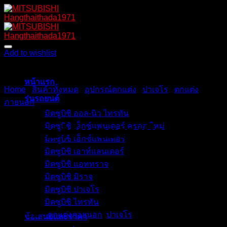
Skip
to
content
Add to wishlist
หน้าแรก
Home
/
สินค้าทั้งหมด
/
อุปกรณ์ตกแต่ง
/
ปาเจโร
/
ตกแต่ง
รุ่นรถยนต์
ภายนอก
มิตซูบิชิ ออล-นิว ไทรทัน
มิตซูบิชิ เอ็กซ์แพนเดอร์ ครอส ใหม่
สติกเกอร์กันรอยรองมือจับเคฟ
มิตซูบิชิ เอ็กซ์แพนเดอร์
มิตซูบิชิ เอาท์แลนเดอร์
ล่า
มิตซูบิชิ แอททราจ
มิตซูบิชิ มิราจ
มิตซูบิชิ ปาเจโร
มิตซูบิชิ ไทรทัน
Categories:
ตกแต่งภายนอก
,
ปาเจโร
ข้อเสนอและราคา