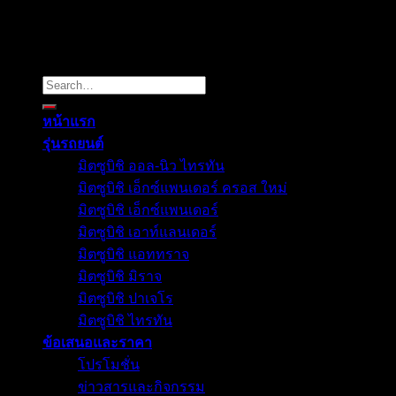
Copyright 2026 ©
Mitsuultimate
Search
for:
หน้าแรก
รุ่นรถยนต์
มิตซูบิชิ ออล-นิว ไทรทัน
มิตซูบิชิ เอ็กซ์แพนเดอร์ ครอส ใหม่
มิตซูบิชิ เอ็กซ์แพนเดอร์
มิตซูบิชิ เอาท์แลนเดอร์
มิตซูบิชิ แอททราจ
มิตซูบิชิ มิราจ
มิตซูบิชิ ปาเจโร
มิตซูบิชิ ไทรทัน
ข้อเสนอและราคา
โปรโมชั่น
ข่าวสารและกิจกรรม