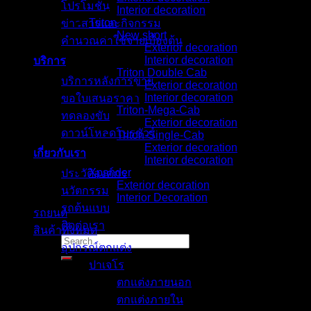
โปรโมชั่น
Interior decoration
Triton
ข่าวสารและกิจกรรม
New short
คำนวณค่าใช้จ่ายเบื้องต้น
Exterior decoration
Interior decoration
บริการ
Triton Double Cab
บริการหลังการขาย
Exterior decoration
Interior decoration
ขอใบเสนอราคา
Triton-Mega-Cab
ทดลองขับ
Exterior decoration
ดาวน์โหลดโบรชัวร์
Triton-Single-Cab
Exterior decoration
เกี่ยวกับเรา
Interior decoration
Xpander
ประวัติองค์กร
Exterior decoration
นวัตกรรม
Interior Decoration
รถต้นแบบ
รถยนต์
ติดต่อเรา
สินค้าทั้งหมด
Search
อุปกรณ์ตกแต่ง
for:
ปาเจโร
ตกแต่งภายนอก
ตกแต่งภายใน