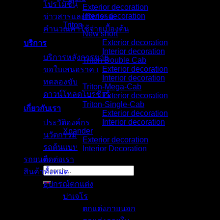
โปรโมชั่น
Exterior decoration
Interior decoration
ข่าวสารและกิจกรรม
Triton
คำนวณค่าใช้จ่ายเบื้องต้น
New short
Exterior decoration
บริการ
Interior decoration
บริการหลังการขาย
Triton Double Cab
Exterior decoration
ขอใบเสนอราคา
Interior decoration
ทดลองขับ
Triton-Mega-Cab
ดาวน์โหลดโบรชัวร์
Exterior decoration
Triton-Single-Cab
เกี่ยวกับเรา
Exterior decoration
Interior decoration
ประวัติองค์กร
Xpander
นวัตกรรม
Exterior decoration
รถต้นแบบ
Interior Decoration
รถยนต์
ติดต่อเรา
Search
สินค้าทั้งหมด
for:
อุปกรณ์ตกแต่ง
ปาเจโร
ตกแต่งภายนอก