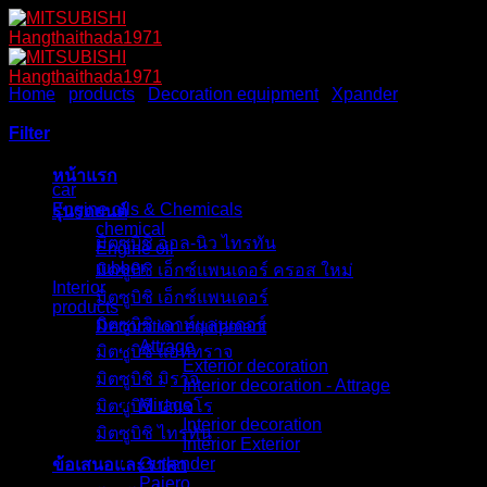
Skip
to
content
Home
/
products
/
Decoration equipment
/
Xpander
/
Exterior
decoration
Filter
Browse
หน้าแรก
car
Engine oils & Chemicals
รุ่นรถยนต์
chemical
มิตซูบิชิ ออล-นิว ไทรทัน
Engine oil
rubber
มิตซูบิชิ เอ็กซ์แพนเดอร์ ครอส ใหม่
Interior
มิตซูบิชิ เอ็กซ์แพนเดอร์
products
มิตซูบิชิ เอาท์แลนเดอร์
Decoration equipment
Attrage
มิตซูบิชิ แอททราจ
Exterior decoration
มิตซูบิชิ มิราจ
Interior decoration - Attrage
Mirage
มิตซูบิชิ ปาเจโร
Interior decoration
มิตซูบิชิ ไทรทัน
Interior Exterior
Outlander
ข้อเสนอและราคา
Pajero