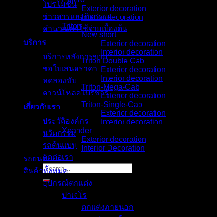
โปรโมชั่น
Exterior decoration
ข่าวสารและกิจกรรม
Interior decoration
Triton
คำนวณค่าใช้จ่ายเบื้องต้น
New short
บริการ
Exterior decoration
Interior decoration
บริการหลังการขาย
Triton Double Cab
ขอใบเสนอราคา
Exterior decoration
Interior decoration
ทดลองขับ
Triton-Mega-Cab
ดาวน์โหลดโบรชัวร์
Exterior decoration
Triton-Single-Cab
เกี่ยวกับเรา
Exterior decoration
ประวัติองค์กร
Interior decoration
Xpander
นวัตกรรม
Exterior decoration
รถต้นแบบ
Interior Decoration
ติดต่อเรา
รถยนต์
Search
สินค้าทั้งหมด
for:
อุปกรณ์ตกแต่ง
ปาเจโร
ตกแต่งภายนอก