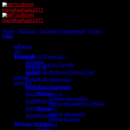
Skip
to
content
Home
/
products
/
Decoration equipment
/
Pajero
/
Exterior dec
Filter
Browse
หน้าแรก
car
รุ่นรถยนต์
Engine oils & Chemicals
chemical
มิตซูบิชิ ออล-นิว ไทรทัน
Engine oil
มิตซูบิชิ เอ็กซ์แพนเดอร์ ครอส ใหม่
rubber
Interior
มิตซูบิชิ เอ็กซ์แพนเดอร์
products
มิตซูบิชิ เอาท์แลนเดอร์
Decoration equipment
Attrage
มิตซูบิชิ แอททราจ
Exterior decoration
มิตซูบิชิ มิราจ
Interior decoration - Attrage
มิตซูบิชิ ปาเจโร
Mirage
Interior decoration
มิตซูบิชิ ไทรทัน
Interior Exterior
ข้อเสนอและราคา
Outlander
Pajero