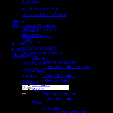
โปรโมชั่น
ข่าวสารและกิจกรรม
Browse
คำนวณค่าใช้จ่ายเบื้องต้น
car
บริการ
Engine oils & Chemicals
บริการหลังการขาย
chemical
Engine oil
ขอใบเสนอราคา
rubber
ทดลองขับ
Interior
ดาวน์โหลดโบรชัวร์
products
Decoration equipment
เกี่ยวกับเรา
Attrage
Exterior decoration
ประวัติองค์กร
Interior decoration - Attrage
นวัตกรรม
Mirage
รถต้นแบบ
Interior decoration
Interior Exterior
ติดต่อเรา
Outlander
Search
Pajero
for:
Exterior decoration
Interior decoration
Triton
New short
Exterior decoration