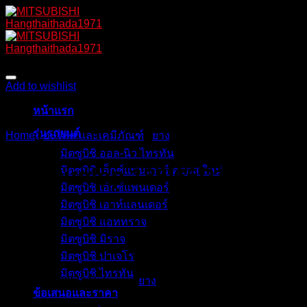
Skip
to
content
Add to wishlist
หน้าแรก
รุ่นรถยนต์
Home
/
อะไหล่ และเคมีภัณฑ์
/
ยาง
มิตซูบิชิ ออล-นิว ไทรทัน
ยาง Dunlop 185/65R15 EC3
มิตซูบิชิ เอ็กซ์แพนเดอร์ ครอส ใหม่
มิตซูบิชิ เอ็กซ์แพนเดอร์
มิตซูบิชิ เอาท์แลนเดอร์
มิตซูบิชิ แอททราจ
มิตซูบิชิ มิราจ
2,900
฿
มิตซูบิชิ ปาเจโร
มิตซูบิชิ ไทรทัน
SKU:
TS310073
Category:
ยาง
ข้อเสนอและราคา