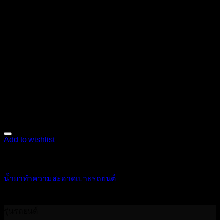
Add to wishlist
เคมีภัณฑ์
น้ำยาทำความสะอาดเบาะรถยนต์
320
฿
รุ่นรถยนต์