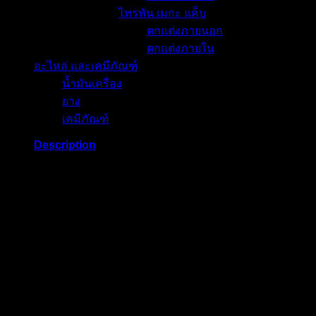
ไทรทัน เมกะ แค็บ
ตกแต่งภายนอก
ตกแต่งภายใน
อะไหล่ และเคมีภัณฑ์
น้ำมันเครื่อง
ยาง
เคมีภัณฑ์
Description
ไม่รวม VAT 7%
น้ำยาทำความสะอาดหัวฉีดเครื่องยนต์เบนซิน ผลิตภัณฑ์ที่ใช้
สำหรับทำความสะอาดตะกอนจากการเผาไหม้ในระบบหัวฉีด
วาลว์ หัวเทียนและเพลาลูกเบี้ยว เพื่อให้เครื่องยนต์เหมือนใหม่
ใช้ได้กับเครื่องยนต์เบนซินทั้งแบบ คาร์บูเรเตอร์ หัวฉีด MPI และ
หัวฉีด GDI ช่วยทำให้เครื่องยนต์เดินราบเรียบดียิ่งขึ้น ป้องกัน
การสูญเสียกำลังและอัตราเร่ง ป้องกันการน๊อคของเครื่องยนต์
ทำให้หัวฉีดสะอาดอยู่เสมอ