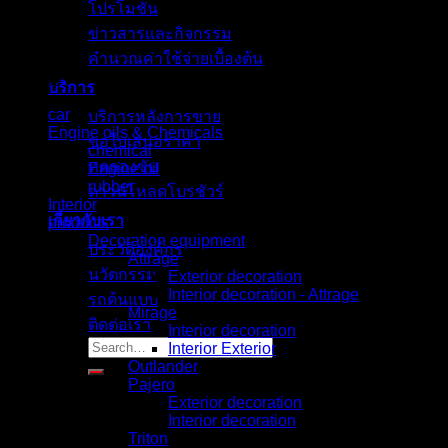
โปรโมชั่น
ข่าวสารและกิจกรรม
คำนวณค่าใช้จ่ายเบื้องต้น
Browse
บริการ
car
บริการหลังการขาย
Engine oils & Chemicals
ขอใบเสนอราคา
chemical
ทดลองขับ
Engine oil
rubber
ดาวน์โหลดโบรชัวร์
Interior
เกี่ยวกับเรา
products
Decoration equipment
ประวัติองค์กร
Attrage
นวัตกรรม
Exterior decoration
Interior decoration - Attrage
รถต้นแบบ
Mirage
ติดต่อเรา
Interior decoration
Search
Interior Exterior
for:
Outlander
Pajero
Exterior decoration
Interior decoration
Triton