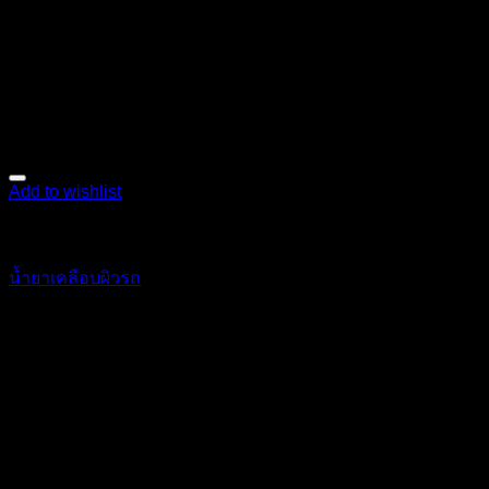
Add to wishlist
เคมีภัณฑ์
น้ำยาเคลือบผิวรถ
130
฿