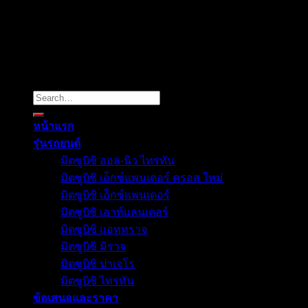
Copyright 2026 ©
Mitsuultimate
Search
for:
หน้าแรก
รุ่นรถยนต์
มิตซูบิชิ ออล-นิว ไทรทัน
มิตซูบิชิ เอ็กซ์แพนเดอร์ ครอส ใหม่
มิตซูบิชิ เอ็กซ์แพนเดอร์
มิตซูบิชิ เอาท์แลนเดอร์
มิตซูบิชิ แอททราจ
มิตซูบิชิ มิราจ
มิตซูบิชิ ปาเจโร
มิตซูบิชิ ไทรทัน
ข้อเสนอและราคา