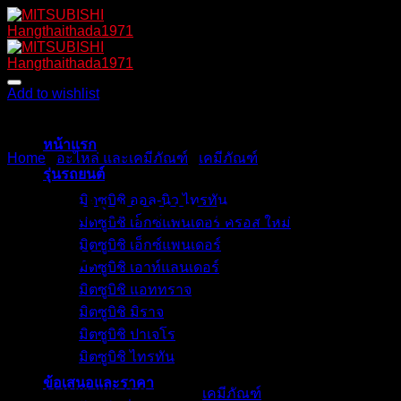
Skip
to
content
Add to wishlist
หน้าแรก
Home
/
อะไหล่ และเคมีภัณฑ์
/
เคมีภัณฑ์
รุ่นรถยนต์
มิตซูบิชิ ออล-นิว ไทรทัน
น้ำยาทำความสะอาดหัวฉีด
มิตซูบิชิ เอ็กซ์แพนเดอร์ ครอส ใหม่
มิตซูบิชิ เอ็กซ์แพนเดอร์
เบนซิน
มิตซูบิชิ เอาท์แลนเดอร์
มิตซูบิชิ แอททราจ
มิตซูบิชิ มิราจ
มิตซูบิชิ ปาเจโร
400
฿
มิตซูบิชิ ไทรทัน
ข้อเสนอและราคา
SKU:
MZ100726EX
Category:
เคมีภัณฑ์