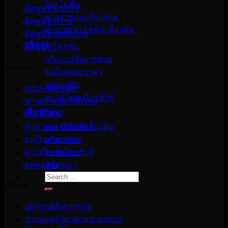
โปรโมชั่น
มิตซูบิชิ ปาเจโร
ข่าวสารและกิจกรรม
มิตซูบิชิ มิราจ
คำนวณค่าใช้จ่ายเบื้องต้น
มิตซูบิชิ แอททราจ
บริการ
มิตซูบิชิ ไทรทัน
บริการหลังการขาย
ข้อเสนอ
ขอใบเสนอราคา
ทดลองขับ
อุปกรณ์ตกแต่ง
ดาวน์โหลดโบรชัวร์
ข่าวสารและกิจกรรม
เกี่ยวกับเรา
โปรโมชั่น
คำนวณค่าใช้จ่ายเบื้องต้น
ประวัติองค์กร
ขอใบเสนอราคา
นวัตกรรม
ดาวน์โหลดโบรชัวร์
รถต้นแบบ
ทดลองขับ
ติดต่อเรา
Search
for:
บริการ
บริการหลังการขาย
การดูแลรักษาตามระยะทาง