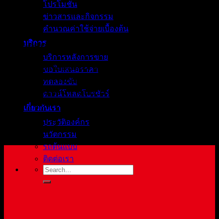
โปรโมชั่น
ข่าวสารและกิจกรรม
คำนวณค่าใช้จ่ายเบื้องต้น
บริการ
SUPER SELECT 4WD II
บริการหลังการขาย
เทคโนโลยีขับเคลื่อน 4 ล้อ เอกลักษณ์เฉพาะที่เหนือกว่า
ขอใบเสนอราคา
มั่นใจในการขับขี่ทุกสภาพถนน สามารถปรับเปลี่ยนเป็น
ทดลองขับ
ระบบขับเคลื่อน 4 ล้อ แบบ Full-Time All Wheel Control
ดาวน์โหลดโบรชัวร์
(4H) ได้อย่างง่ายดายเมื่อต้องการทำความเร็วบนถนนที่
เกี่ยวกับเรา
เปียกลื่น เพิ่มประสิทธิภาพการยึดเกาะถนนที่ดีขึ้น
ประวัติองค์กร
ปลอดภัยยิ่งขึ้น
นวัตกรรม
รถต้นแบบ
ติดต่อเรา
Search
for: