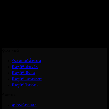
ท้ายหลัง (Rear Differential Lock) ควบคุมด้วยระบบไฟฟ้า ใน
การส่งกำลังในอัตราส่วนล้อหน้า 50% และล้อหลัง 50% เท่ากัน
ตลอดเวลา และเกียร์ส่งกำลัง (Transfer Gear Ratio) จะเพิ่ม
อัตราทดให้สูงขึ้น ช่วยทำให้กำลังการขับเคลื่อนมีมากขึ้น
เหมาะสำหรับสภาพเส้นทางที่วิบาก ลุยโคลน เส้นทางแบบมีเนิน
หินสลับ หรือมีความลาดชันมากๆ (ในตำแหน่งนี้ไม่ควรใช้
ความเร็วเกิน 70 กม./ชม.)
รุ่นรถยนต์
รุ่นรถยนต์ทั้งหมด
มิตซูบิชิ ปาเจโร
มิตซูบิชิ มิราจ
มิตซูบิชิ แอททราจ
มิตซูบิชิ ไทรทัน
ข้อเสนอ
อุปกรณ์ตกแต่ง