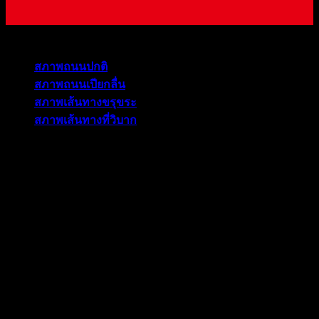
สภาพถนนปกติ
สภาพถนนเปียกลื่น
สภาพเส้นทางขรุขระ
สภาพเส้นทางที่วิบาก
ระบบขับเคลื่อน 2 ล้อ เหมาะสำหรับการขับขี่บนสภาพถนนปกติ
ให้อัตราเร่งที่ดี และประหยัดน้ำมัน เพราะกำลังของเครื่องยนต์
ทั้งหมด 100% จะถูกส่งไปยังล้อคู่หลังเท่านั้น
ระบบขับเคลื่อน 4 ล้อ ทำงานแบบ Full-Time All Wheel Control