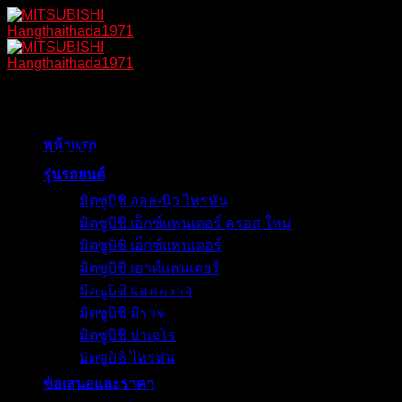
Skip
to
content
หน้าแรก
คุณสมบัติ
รุ่นรถยนต์
มิตซูบิชิ ออล-นิว ไทรทัน
ขุมพลังใหม่ แรงเต็มสมรรถนะ มั่นใจทุกการขับเคลื่อน
มิตซูบิชิ เอ็กซ์แพนเดอร์ ครอส ใหม่
มิตซูบิชิ เอ็กซ์แพนเดอร์
มิตซูบิชิ เอาท์แลนเดอร์
ขุมพลังใหม่ แรงเต็มสมรรถนะ มั่นใจทุกการขับ
มิตซูบิชิ แอททราจ
เคลื่อน
มิตซูบิชิ มิราจ
มิตซูบิชิ ปาเจโร
เต็มพลัง พร้อมตอบสนองทันใจกับขุมพลังใหม่ HYPER
มิตซูบิชิ ไทรทัน
POWER เครื่องยนต์ดีเซลคอมมอนเรล 2.4ลิตร เทอร์โบ
ข้อเสนอและราคา
แปรผัน เจนเนอเรชันล่าสุด พัฒนาใหม่หมด